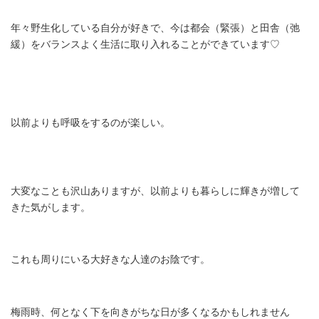
山川
年々野生化している自分が好きで、今は都会（緊張）と田舎（弛
悠子
緩）をバランスよく生活に取り入れることができています♡
中村
万紀
子
以前よりも呼吸をするのが楽しい。
遠藤
紗希
大変なことも沢山ありますが、以前よりも暮らしに輝きが増して
木口
きた気がします。
絵里
岸本
これも周りにいる大好きな人達のお陰です。
亜加
利
梅雨時、何となく下を向きがちな日が多くなるかもしれません