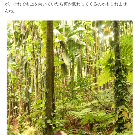
が、それでも上を向いていたら何か変わってくるのかもしれませ
ルッ
んね。
コラ
編集
部
ライ
ター
会社
概要
サー
ビス
ヒス
トリ