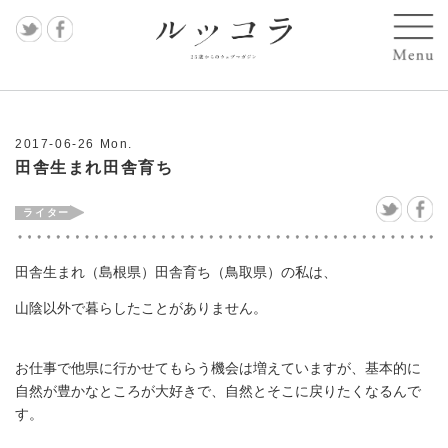
記事
すべ
2017-06-26 Mon.
て
田舎生まれ田舎育ち
MAS
AKO
田舎生まれ（島根県）田舎育ち（鳥取県）の私は、
遠藤
山陰以外で暮らしたことがありません。
麻衣
子
お仕事で他県に行かせてもらう機会は増えていますが、基本的に
岩上
自然が豊かなところが大好きで、自然とそこに戻りたくなるんで
す。
喜実