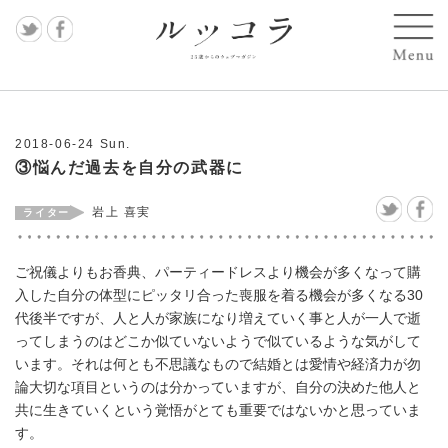
記事
すべ
2018-06-24 Sun.
て
③悩んだ過去を自分の武器に
MAS
岩上 喜実
AKO
ご祝儀よりもお香典、パーティードレスより機会が多くなって購
遠藤
入した自分の体型にピッタリ合った喪服を着る機会が多くなる30
麻衣
代後半ですが、人と人が家族になり増えていく事と人が一人で逝
ってしまうのはどこか似ていないようで似ているような気がして
子
います。それは何とも不思議なもので結婚とは愛情や経済力が勿
論大切な項目というのは分かっていますが、自分の決めた他人と
岩上
共に生きていくという覚悟がとても重要ではないかと思っていま
喜実
す。