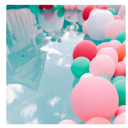
山川
悠子
中村
万紀
子
遠藤
紗希
木口
絵里
岸本
亜加
利