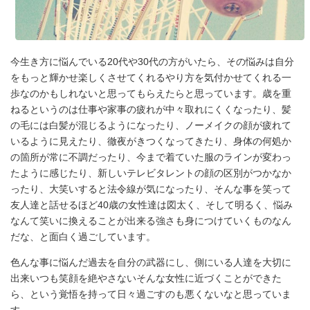
今生き方に悩んでいる20代や30代の方がいたら、その悩みは自分
をもっと輝かせ楽しくさせてくれるやり方を気付かせてくれる一
歩なのかもしれないと思ってもらえたらと思っています。歳を重
ねるというのは仕事や家事の疲れが中々取れにくくなったり、髪
の毛には白髪が混じるようになったり、ノーメイクの顔が疲れて
いるように見えたり、徹夜がきつくなってきたり、身体の何処か
の箇所が常に不調だったり、今まで着ていた服のラインが変わっ
たように感じたり、新しいテレビタレントの顔の区別がつかなか
ったり、大笑いすると法令線が気になったり、そんな事を笑って
友人達と話せるほど40歳の女性達は図太く、そして明るく、悩み
なんて笑いに換えることが出来る強さも身につけていくものなん
だな、と面白く過ごしています。
色んな事に悩んだ過去を自分の武器にし、側にいる人達を大切に
出来いつも笑顔を絶やさないそんな女性に近づくことができた
ら、という覚悟を持って日々過ごすのも悪くないなと思っていま