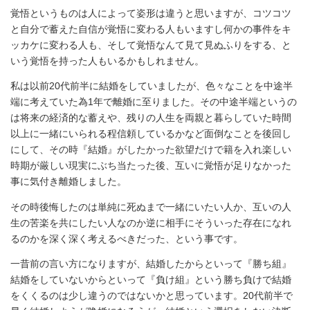
覚悟というものは人によって姿形は違うと思いますが、コツコツ
ルッ
と自分で蓄えた自信が覚悟に変わる人もいますし何かの事件をキ
コラ
ッカケに変わる人も、そして覚悟なんて見て見ぬふりをする、と
いう覚悟を持った人もいるかもしれません。
編集
私は以前20代前半に結婚をしていましたが、色々なことを中途半
部
端に考えていた為1年で離婚に至りました。その中途半端というの
は将来の経済的な蓄えや、残りの人生を両親と暮らしていた時間
ライ
以上に一緒にいられる程信頼しているかなど面倒なことを後回し
ター
にして、その時『結婚』がしたかった欲望だけで籍を入れ楽しい
時期が厳しい現実にぶち当たった後、互いに覚悟が足りなかった
会社
事に気付き離婚しました。
概要
その時後悔したのは単純に死ぬまで一緒にいたい人か、互いの人
生の苦楽を共にしたい人なのか逆に相手にそういった存在になれ
サー
るのかを深く深く考えるべきだった、という事です。
ビス
一昔前の言い方になりますが、結婚したからといって『勝ち組』
ヒス
結婚をしていないからといって『負け組』という勝ち負けで結婚
をくくるのは少し違うのではないかと思っています。20代前半で
トリ