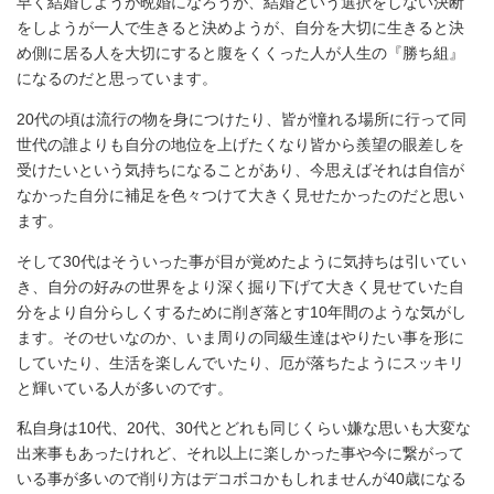
早く結婚しようが晩婚になろうが、結婚という選択をしない決断
をしようが一人で生きると決めようが、自分を大切に生きると決
ー
め側に居る人を大切にすると腹をくくった人が人生の『勝ち組』
お問
になるのだと思っています。
合せ
20代の頃は流行の物を身につけたり、皆が憧れる場所に行って同
世代の誰よりも自分の地位を上げたくなり皆から羨望の眼差しを
受けたいという気持ちになることがあり、今思えばそれは自信が
なかった自分に補足を色々つけて大きく見せたかったのだと思い
ます。
そして30代はそういった事が目が覚めたように気持ちは引いてい
き、自分の好みの世界をより深く掘り下げて大きく見せていた自
分をより自分らしくするために削ぎ落とす10年間のような気がし
ます。そのせいなのか、いま周りの同級生達はやりたい事を形に
していたり、生活を楽しんでいたり、厄が落ちたようにスッキリ
と輝いている人が多いのです。
私自身は10代、20代、30代とどれも同じくらい嫌な思いも大変な
出来事もあったけれど、それ以上に楽しかった事や今に繋がって
いる事が多いので削り方はデコボコかもしれませんが40歳になる