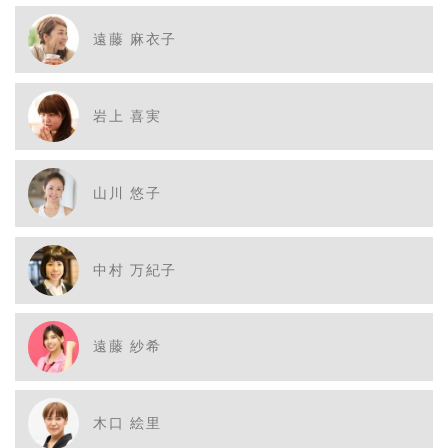
遠藤 麻衣子
岩上 喜実
山川 悠子
中村 万紀子
遠藤 紗希
木口 絵里