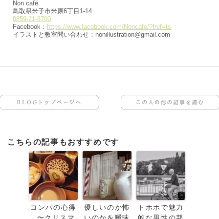
Non café
鳥取県米子市米原6丁目1-14
0859-21-8700
Facebook：
https://www.facebook.com/Noncafe/?fref=ts
イラストと教室問い合わせ：nonillustration@gmail.com
BLOGトップページへ
この人の他の記事を読む
こちらの記事もおすすめです
コンパの心得
優しいのか怖
トホホで魅力
〜クリスマ
いのかを曖昧
的な男性の邦