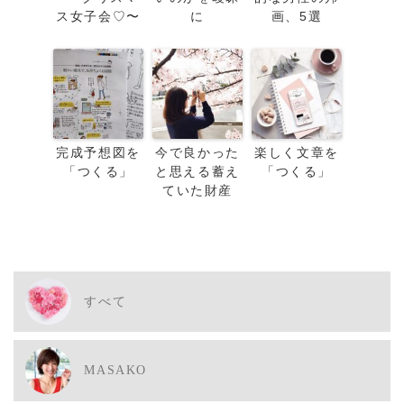
ス女子会♡〜
に
画、5選
完成予想図を
今で良かった
楽しく文章を
「つくる」
と思える蓄え
「つくる」
ていた財産
すべて
MASAKO