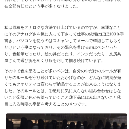
山川
在全部お任せという事が多くなりました。
悠子
中村
私は原稿をアナログな方法で仕上げているのですが、幸運なこと
にそのアナログさを気に入って下さって仕事の依頼はほぼ100％手
万紀
書き、パソコンを使うのはスキャンしてメールで確認してもらう
だけという事になっており、その際色を着けるのはペンだった
子
り、色鉛筆だったり、絵の具だったり、インクだったり、文房具
遠藤
屋さんで選び腕をめくり服を汚して描き続けています。
紗希
その中で色を塗ることが多いペンは、自分の中だけのルールが有
りそのルールを守り続けていたおかげなのか、どんなに納期が短
木口
くてもクオリティは変わらず納品することが出来るようになりま
した。そのルールとは、①絶対に気に入らない組み合わせはしな
絵里
いこと②薄い色から塗っていくこと③下品にはみ出さないこと④
岸本
目に入る時期の季節を考えることの４つです。
亜加
利