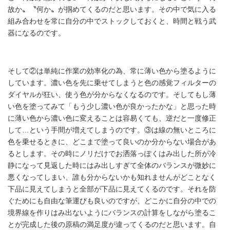
故か〟〝何か〟が掴めてくるのだと思います。その中で気に入る
ー
組み合わせを常に自分の中でストックしておくと、時間と戦う武
器になるのです。
お問
合せ
そして②は単純に作業の効率化の為、常に薄い色から塗るように
しています。濃い色を先に乗せてしまうと色の感覚フィルターの
ダイヤルが狂い、使う色が分からなくなるのです。そしてもし薄
い色を塗ってみて「もう少し濃い色が良かったかな」と思った時
に薄い色から濃い色に変えることは容易くても、逆だと一度修正
して…という手間が増えてしまうのです。③は線の無いところに
色を乗せるときに、どこまで塗って良いのか分からない場合があ
るとします。その時にノリだけでお洒落っぽくはみ出した所が冷
静になって見返した時にはみ出しすぎて全体のバランスが微妙に
悪くなってしまい、誰も分からないかも知れませんがどことなく
下品に見えてしまうと全部が下品に見えてくるのです。それを防
ぐためにも自由な筆運びも良いのですが、どこかに自分の中での
境界線を作りはみ出ないようにバランスの計算をしながら塗るこ
とが完成した後の原稿の満足度が違ってくるのだと思います。自