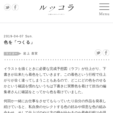
記事
すべ
2019-04-07 Sun.
て
色を「つくる」
MAS
岩上 喜実
AKO
イラストを描くときに必要な完成予想図（ラフ）が仕上がり、下
遠藤
書きが出来たら着色をしていきます。この着色という行程で仕上
麻衣
がりが全く違ってしまうこともあるので、どこにどの色をのせる
かという確認を慣れないうちは下書きに実際色を着けて担当の編
子
集者さんに確認をとってから色を着けていました。
岩上
何回か一緒にお仕事をさせてもらっていたり自分の作品を発表し
続けていると、私自身のセレクトする色の好みや得意な色の組み
喜実
合わせ、そして仕上げのやり方の癖が分かるのか着色行程は今現