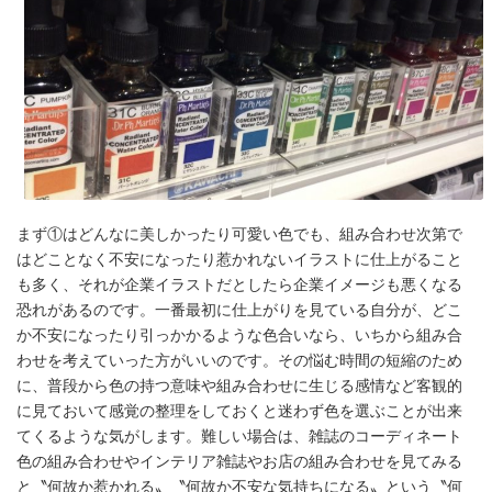
ルッ
コラ
編集
部
ライ
ター
まず①はどんなに美しかったり可愛い色でも、組み合わせ次第で
はどことなく不安になったり惹かれないイラストに仕上がること
会社
も多く、それが企業イラストだとしたら企業イメージも悪くなる
恐れがあるのです。一番最初に仕上がりを見ている自分が、どこ
概要
か不安になったり引っかかるような色合いなら、いちから組み合
サー
わせを考えていった方がいいのです。その悩む時間の短縮のため
に、普段から色の持つ意味や組み合わせに生じる感情など客観的
ビス
に見ておいて感覚の整理をしておくと迷わず色を選ぶことが出来
てくるような気がします。難しい場合は、雑誌のコーディネート
ヒス
色の組み合わせやインテリア雑誌やお店の組み合わせを見てみる
トリ
と〝何故か惹かれる〟〝何故か不安な気持ちになる〟という〝何