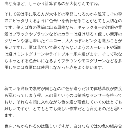
由な所ほど、しっかり計算するのが大切なんですね。
そして④は手に取る方が大体どの季節になるのかを逆算しその季
節にピッタリくるように色合いを合わせることがとても大切なの
です。例えば春の季節に出る原稿なら、キャラクターの洋服や背
景はブラックやブラウンなどのカラーは避け明るく優しい新芽の
グリーンや落ち着いたイエロー、大人っぽいピンクを選ぶことが
多いですし、夏は見ていて暑くならないようスカーレットや深紅
は避けミントグリーンやライトブルー系を選びます。そして秋な
らホッとする色合いになるようブラウンやモスグリーンなどを多
用し冬には春夏には使用しなかった赤をよく使います。
着ている洋服で素材が同じなのに色が違うだけで体感温度が数度
も変わってしまう程、人の目というのは敏感なセンサーを持って
おり、それらを頭に入れながら色を選び着色していくのはとても
難しいですが、とてもとても楽しい作業だとも言えるのだと思い
ます。
色をいちから作るのは難しいですが、自分ならではの色の組み合