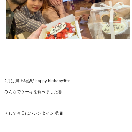
山川
悠子
中村
万紀
子
遠藤
紗希
2月は河上&越野 happy birthday💝✨
木口
みんなでケーキを食べました🎂
絵里
岸本
そして今日はバレンタイン 😌🍫
亜加
利