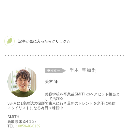
ー
お問
合せ
岸本 亜加利
美容師
美容学校を卒業後SMITHのヘアセット担当と
して活躍☆
3ヵ月に1度雑誌の撮影で東京に行き最新のトレンドを米子に発信
スタイリストになる為日々練習中
SMITH
鳥取県米原4-1-37
TEL：
0859-46-0139