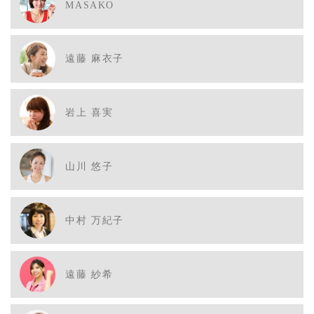
MASAKO
遠藤 麻衣子
岩上 喜実
山川 悠子
中村 万紀子
遠藤 紗希