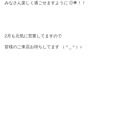
みなさん楽しく過ごせますように 🙂🌟！！
ルッ
コラ
編集
2月も元気に営業してますので
部
皆様のご来店お待ちしてます （＾_＾）♪
ライ
ター
会社
概要
サー
ビス
ヒス
トリ