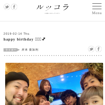
記事
すべ
2019-02-14 Thu.
て
happy birthday 👱🏻‍♀️💕
MAS
岸本 亜加利
AKO
遠藤
麻衣
子
岩上
喜実