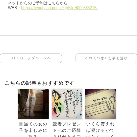
ネットからのご予約はこちらから
WEB：
https://beauty.hotpepper.jp/slnH000385215/
BLOGトップページへ
この人の他の記事を読む
こちらの記事もおすすめです
目当ての女の
読者プレゼン
いくら貰えれ
子を楽しみに
トへのご応募
ば働けるかで
観る
ありがとうご
はなく、いく